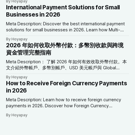
By Hoyapay
具，協助企業降低成本、改善現金流並拓展全球市場。 SEO
International Payment Solutions for Small
關鍵字： 國際支付解決方案、小型企業支付、跨境支付、全
Businesses in 2026
球支付平台、多幣別帳戶、USD 美元帳戶、Global Collection
Account、企業支付解決方案、國際商業付款 2026 年小型企
Meta Description: Discover the best international payment
業國際支付解決方案 前言 小型企業的發展，已不再受到地理
solutions for small businesses in 2026. Learn how Multi-
位置限制。 如今，一家位於亞洲的企業，可以透過線上平
Currency Accounts, USD Accounts, Global Collection
By Hoyapay
台： * 向北美客戶銷售商品 * 聘用歐洲的自由工作者 * 支付澳
Accounts, Virtual Cards, and cross-border payment tools
2026 年如何收取外幣付款：多幣別收款與跨境
洲供應商 * 向全球提供數位服務 * 管理來自多個國家的付款
can simplify global financial operations. SEO Keywords:
資金管理完整指南
然而，隨著國際商機增加，跨境支付管理也成為小型企業最常
International Payment Solutions, Small Business Payments,
見的營運挑戰之一。 高額銀行手續費、
Cross-Border Payments, Global Payment Platform, Multi-
Meta Description： 了解 2026 年如何有效收取外幣付款。本
文介紹外幣帳戶、多幣別帳戶、USD 美元帳戶與 Global
Collection Account，協助自由工作者與企業降低換匯成本並
By Hoyapay
簡化跨境資金管理。 SEO 關鍵字： 收取外幣付款、外幣帳
How to Receive Foreign Currency Payments
戶、多幣別帳戶、國際付款、USD 美元帳戶、EUR 歐元帳
in 2026
戶、Global Collection Account、跨境支付、國際商業付款
2026 年如何收取外幣付款 前言 隨著商業活動日益全球化，接
Meta Description: Learn how to receive foreign currency
收多種貨幣付款，已不再只是跨國企業才需要的金融服務。
payments in 2026. Discover how Foreign Currency
如今： * 自由工作者與美國客戶合作 * 行銷公司服務歐洲企業
Accounts, Multi-Currency Accounts, USD Accounts, EUR
By Hoyapay
* SaaS 公司向全球用戶提供服務 * 電商商店接收不同國家的
Accounts, and Global Collection Accounts help businesses
訂單 * 顧問與專業服務公司服務海外客戶 如何有效率地收取
manage international payments more efficiently. SEO
外幣，已成為現代企業營運的重要環節。 然而，許多企業仍
Keywords: Receive Foreign Currency Payments, Foreign
因為自動換匯、高額國際匯款費用，以及銀行支援幣別有限，