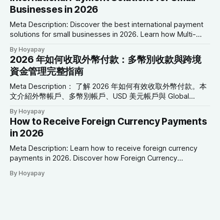
關鍵字： 國際支付解決方案、小型企業支付、跨境支付、全
Businesses in 2026
球支付平台、多幣別帳戶、USD 美元帳戶、Global Collection
Account、企業支付解決方案、國際商業付款 2026 年小型企
Meta Description: Discover the best international payment
業國際支付解決方案 前言 小型企業的發展，已不再受到地理
solutions for small businesses in 2026. Learn how Multi-
位置限制。 如今，一家位於亞洲的企業，可以透過線上平
Currency Accounts, USD Accounts, Global Collection
By Hoyapay
台： * 向北美客戶銷售商品 * 聘用歐洲的自由工作者 * 支付澳
Accounts, Virtual Cards, and cross-border payment tools
2026 年如何收取外幣付款：多幣別收款與跨境
洲供應商 * 向全球提供數位服務 * 管理來自多個國家的付款
can simplify global financial operations. SEO Keywords:
資金管理完整指南
然而，隨著國際商機增加，跨境支付管理也成為小型企業最常
International Payment Solutions, Small Business Payments,
見的營運挑戰之一。 高額銀行手續費、
Cross-Border Payments, Global Payment Platform, Multi-
Meta Description： 了解 2026 年如何有效收取外幣付款。本
文介紹外幣帳戶、多幣別帳戶、USD 美元帳戶與 Global
Collection Account，協助自由工作者與企業降低換匯成本並
By Hoyapay
簡化跨境資金管理。 SEO 關鍵字： 收取外幣付款、外幣帳
How to Receive Foreign Currency Payments
戶、多幣別帳戶、國際付款、USD 美元帳戶、EUR 歐元帳
in 2026
戶、Global Collection Account、跨境支付、國際商業付款
2026 年如何收取外幣付款 前言 隨著商業活動日益全球化，接
Meta Description: Learn how to receive foreign currency
收多種貨幣付款，已不再只是跨國企業才需要的金融服務。
payments in 2026. Discover how Foreign Currency
如今： * 自由工作者與美國客戶合作 * 行銷公司服務歐洲企業
Accounts, Multi-Currency Accounts, USD Accounts, EUR
By Hoyapay
* SaaS 公司向全球用戶提供服務 * 電商商店接收不同國家的
Accounts, and Global Collection Accounts help businesses
訂單 * 顧問與專業服務公司服務海外客戶 如何有效率地收取
manage international payments more efficiently. SEO
外幣，已成為現代企業營運的重要環節。 然而，許多企業仍
Keywords: Receive Foreign Currency Payments, Foreign
因為自動換匯、高額國際匯款費用，以及銀行支援幣別有限，
Currency Account, Multi-Currency Account, International
而承擔不必要的成本。 現代全球支付平台可協助企業直接接
Payments, USD Account,