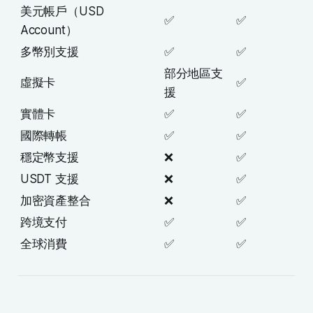
美元帳戶（USD
✅
✅
Account）
多幣別支援
✅
✅
部分地區支
虛擬卡
✅
援
實體卡
✅
✅
國際轉帳
✅
✅
穩定幣支援
❌
✅
USDT 支援
❌
✅
加密資產整合
❌
✅
跨境支付
✅
✅
全球消費
✅
✅