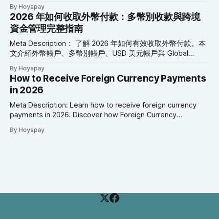
Currency Accounts, USD Accounts, Global Collection
By Hoyapay
台： * 向北美客戶銷售商品 * 聘用歐洲的自由工作者 * 支付澳
Accounts, Virtual Cards, and cross-border payment tools
2026 年如何收取外幣付款：多幣別收款與跨境
洲供應商 * 向全球提供數位服務 * 管理來自多個國家的付款
can simplify global financial operations. SEO Keywords:
資金管理完整指南
然而，隨著國際商機增加，跨境支付管理也成為小型企業最常
International Payment Solutions, Small Business Payments,
見的營運挑戰之一。 高額銀行手續費、
Cross-Border Payments, Global Payment Platform, Multi-
Meta Description： 了解 2026 年如何有效收取外幣付款。本
文介紹外幣帳戶、多幣別帳戶、USD 美元帳戶與 Global
Collection Account，協助自由工作者與企業降低換匯成本並
By Hoyapay
簡化跨境資金管理。 SEO 關鍵字： 收取外幣付款、外幣帳
How to Receive Foreign Currency Payments
戶、多幣別帳戶、國際付款、USD 美元帳戶、EUR 歐元帳
in 2026
戶、Global Collection Account、跨境支付、國際商業付款
2026 年如何收取外幣付款 前言 隨著商業活動日益全球化，接
Meta Description: Learn how to receive foreign currency
收多種貨幣付款，已不再只是跨國企業才需要的金融服務。
payments in 2026. Discover how Foreign Currency
如今： * 自由工作者與美國客戶合作 * 行銷公司服務歐洲企業
Accounts, Multi-Currency Accounts, USD Accounts, EUR
By Hoyapay
* SaaS 公司向全球用戶提供服務 * 電商商店接收不同國家的
Accounts, and Global Collection Accounts help businesses
訂單 * 顧問與專業服務公司服務海外客戶 如何有效率地收取
manage international payments more efficiently. SEO
外幣，已成為現代企業營運的重要環節。 然而，許多企業仍
Keywords: Receive Foreign Currency Payments, Foreign
因為自動換匯、高額國際匯款費用，以及銀行支援幣別有限，
Currency Account, Multi-Currency Account, International
而承擔不必要的成本。 現代全球支付平台可協助企業直接接
Payments, USD Account,
收、持有及管理多種外幣，