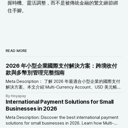
握時機、靈活調整，而不是被傳統金融的繁文縟節綁
住手腳。
READ MORE
2026 年小型企業國際支付解決方案：跨境收付
款與多幣別管理完整指南
Meta Description： 了解 2026 年最適合小型企業的國際支付
解決方案。本文介紹 Multi-Currency Account、USD 美元帳
戶、Global Collection Account、Virtual Card 與跨境轉帳工
By Hoyapay
具，協助企業降低成本、改善現金流並拓展全球市場。 SEO
International Payment Solutions for Small
關鍵字： 國際支付解決方案、小型企業支付、跨境支付、全
Businesses in 2026
球支付平台、多幣別帳戶、USD 美元帳戶、Global Collection
Account、企業支付解決方案、國際商業付款 2026 年小型企
Meta Description: Discover the best international payment
業國際支付解決方案 前言 小型企業的發展，已不再受到地理
solutions for small businesses in 2026. Learn how Multi-
位置限制。 如今，一家位於亞洲的企業，可以透過線上平