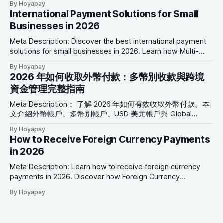
By Hoyapay
具，協助企業降低成本、改善現金流並拓展全球市場。 SEO
International Payment Solutions for Small
關鍵字： 國際支付解決方案、小型企業支付、跨境支付、全
Businesses in 2026
球支付平台、多幣別帳戶、USD 美元帳戶、Global Collection
Account、企業支付解決方案、國際商業付款 2026 年小型企
Meta Description: Discover the best international payment
業國際支付解決方案 前言 小型企業的發展，已不再受到地理
solutions for small businesses in 2026. Learn how Multi-
位置限制。 如今，一家位於亞洲的企業，可以透過線上平
Currency Accounts, USD Accounts, Global Collection
By Hoyapay
台： * 向北美客戶銷售商品 * 聘用歐洲的自由工作者 * 支付澳
Accounts, Virtual Cards, and cross-border payment tools
2026 年如何收取外幣付款：多幣別收款與跨境
洲供應商 * 向全球提供數位服務 * 管理來自多個國家的付款
can simplify global financial operations. SEO Keywords:
資金管理完整指南
然而，隨著國際商機增加，跨境支付管理也成為小型企業最常
International Payment Solutions, Small Business Payments,
見的營運挑戰之一。 高額銀行手續費、
Cross-Border Payments, Global Payment Platform, Multi-
Meta Description： 了解 2026 年如何有效收取外幣付款。本
文介紹外幣帳戶、多幣別帳戶、USD 美元帳戶與 Global
Collection Account，協助自由工作者與企業降低換匯成本並
By Hoyapay
簡化跨境資金管理。 SEO 關鍵字： 收取外幣付款、外幣帳
How to Receive Foreign Currency Payments
戶、多幣別帳戶、國際付款、USD 美元帳戶、EUR 歐元帳
in 2026
戶、Global Collection Account、跨境支付、國際商業付款
2026 年如何收取外幣付款 前言 隨著商業活動日益全球化，接
Meta Description: Learn how to receive foreign currency
收多種貨幣付款，已不再只是跨國企業才需要的金融服務。
payments in 2026. Discover how Foreign Currency
如今： * 自由工作者與美國客戶合作 * 行銷公司服務歐洲企業
Accounts, Multi-Currency Accounts, USD Accounts, EUR
By Hoyapay
* SaaS 公司向全球用戶提供服務 * 電商商店接收不同國家的
Accounts, and Global Collection Accounts help businesses
訂單 * 顧問與專業服務公司服務海外客戶 如何有效率地收取
manage international payments more efficiently. SEO
外幣，已成為現代企業營運的重要環節。 然而，許多企業仍
Keywords: Receive Foreign Currency Payments, Foreign